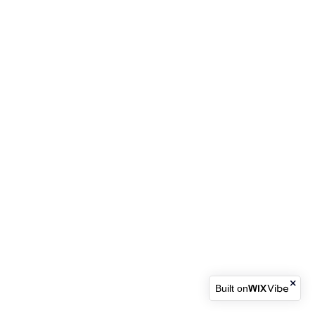
Built on