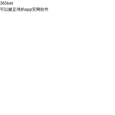
365bet
可以赌足球的app官网软件