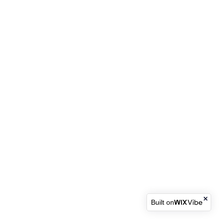
Built on