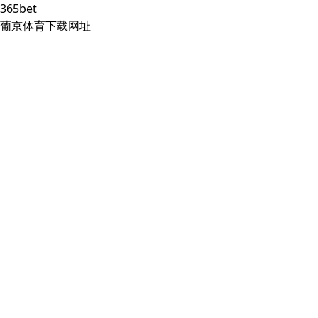
365bet
葡京体育下载网址