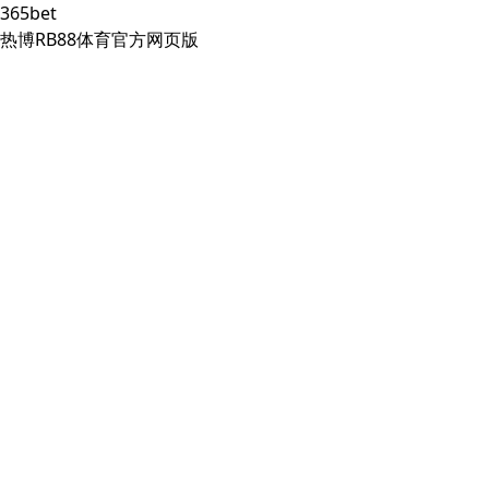
365bet
热博RB88体育官方网页版