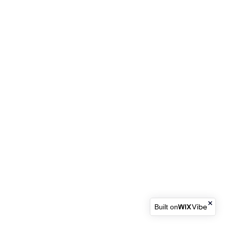
Built on