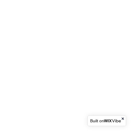
Built on