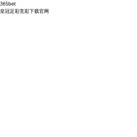
365bet
皇冠足彩竞彩下载官网