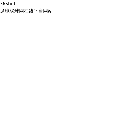
365bet
足球买球网在线平台网站