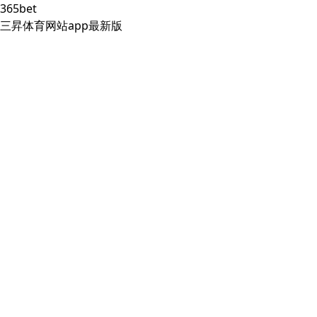
365bet
三昇体育网站app最新版