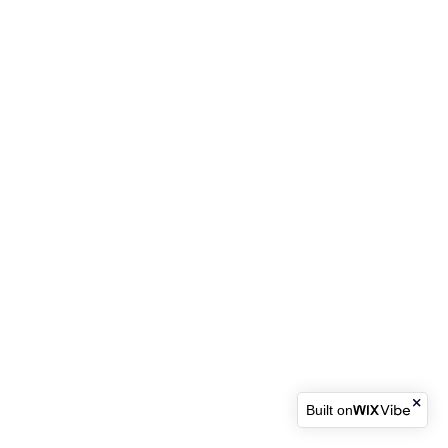
Built on