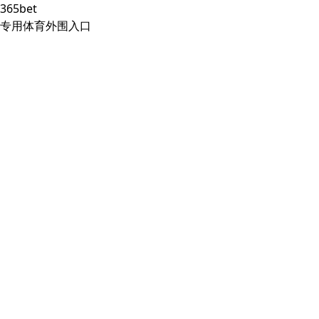
365bet
专用体育外围入口