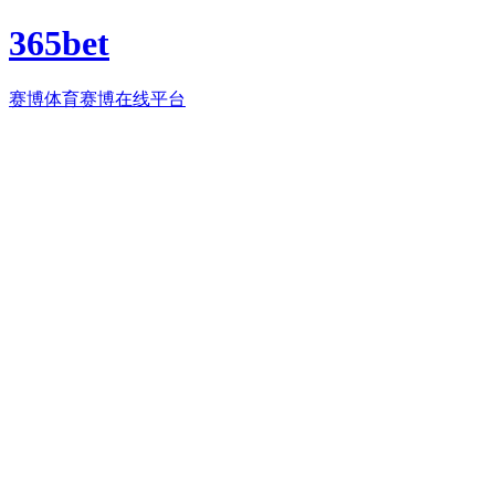
365bet
赛博体育赛博在线平台