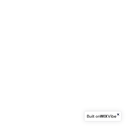
Built on