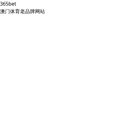
365bet
澳门体育老品牌网站