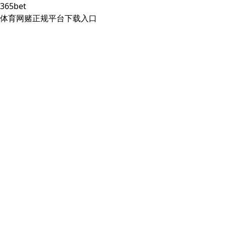
365bet
体育网赌正规平台下载入口