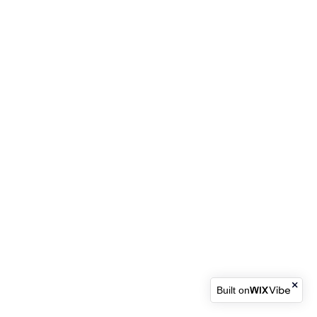
Built on