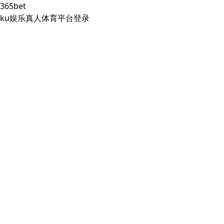
365bet
ku娱乐真人体育平台登录