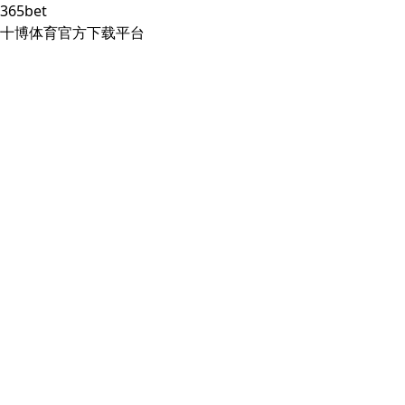
365bet
十博体育官方下载平台