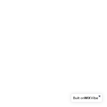
Built on