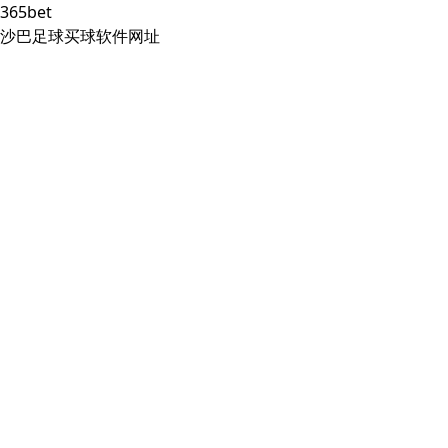
365bet
沙巴足球买球软件网址