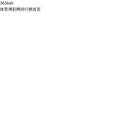
365bet
体育博彩网排行榜首页