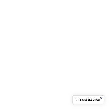
Built on