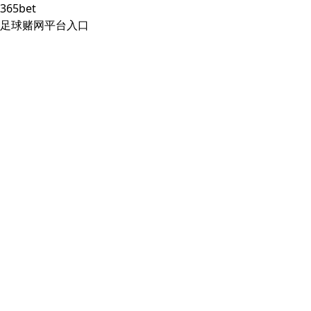
365bet
足球赌网平台入口