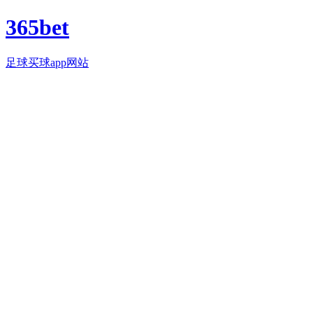
365bet
足球买球app网站