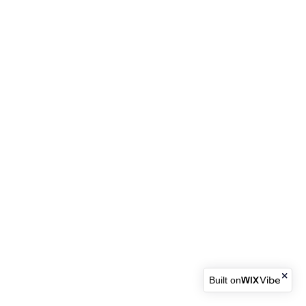
Built on