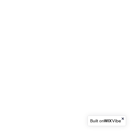
Built on