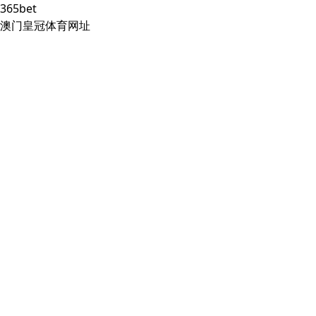
365bet
澳门皇冠体育网址