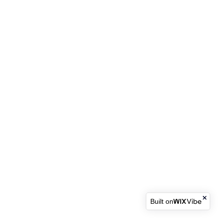
Built on