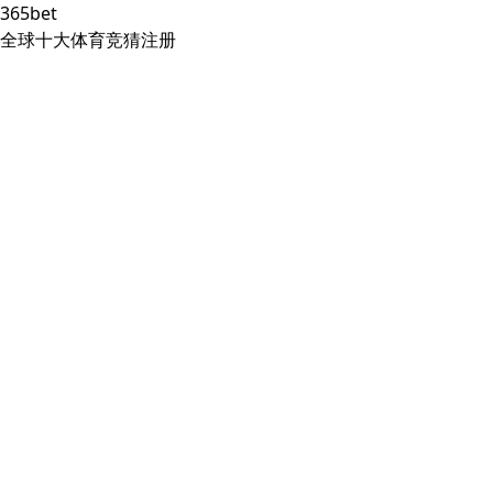
365bet
全球十大体育竞猜注册