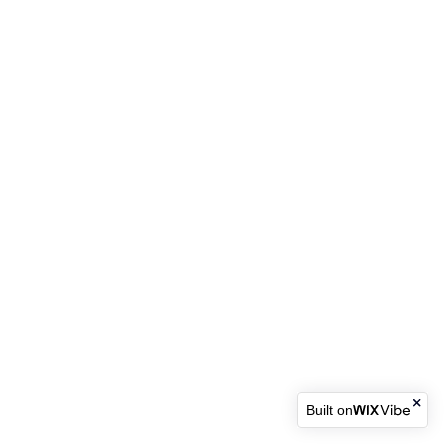
Built on