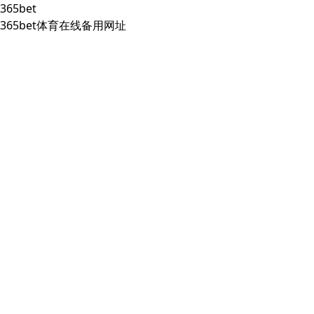
365bet
365bet体育在线备用网址