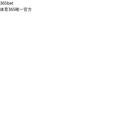
365bet
体育365唯一官方