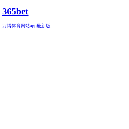
365bet
万博体育网站app最新版