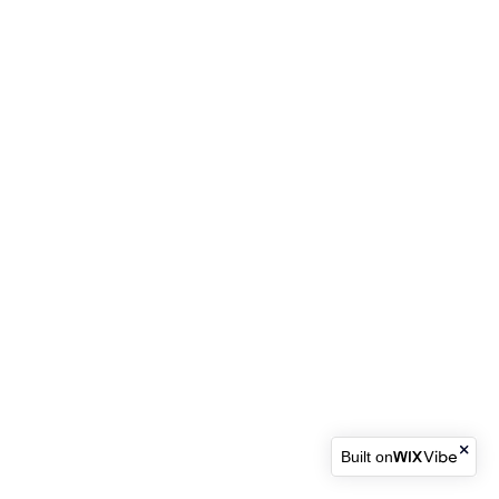
Built on