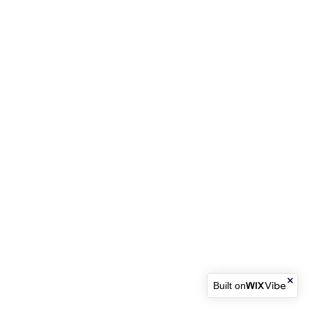
Built on