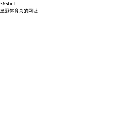
365bet
皇冠体育真的网址