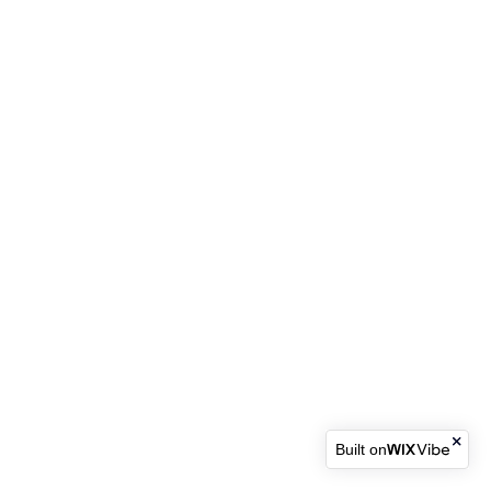
Built on