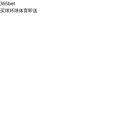
365bet
买球环球体育即送