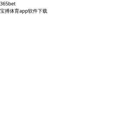
365bet
宝搏体育app软件下载