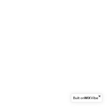
Built on