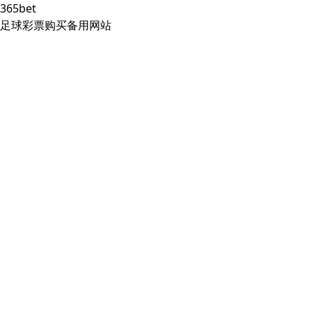
365bet
足球彩票购买备用网站