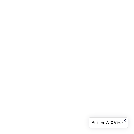
Built on