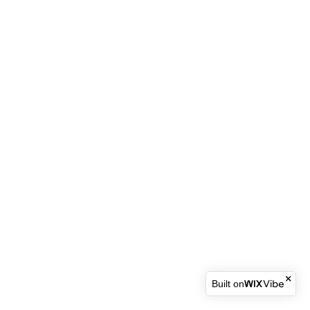
Built on