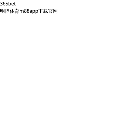
365bet
明陞体育m88app下载官网