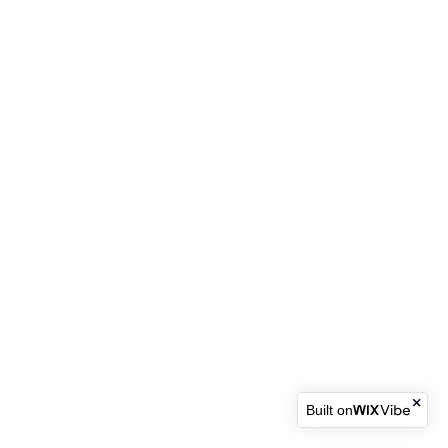
Built on