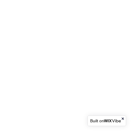
Built on