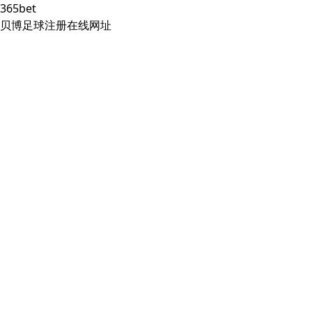
365bet
贝博足球注册在线网址