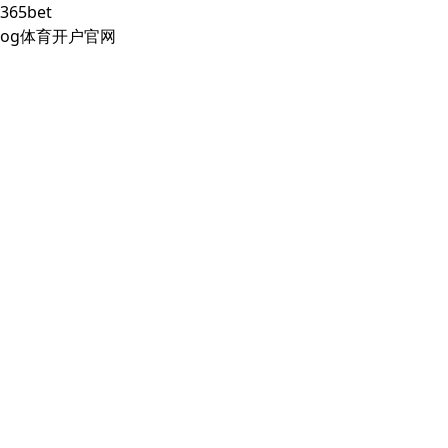
365bet
og体育开户官网