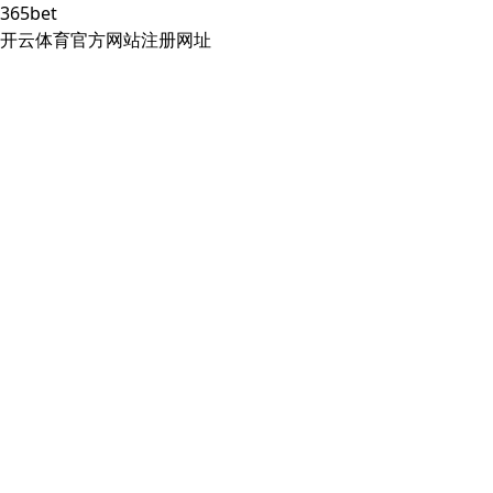
365bet
开云体育官方网站注册网址