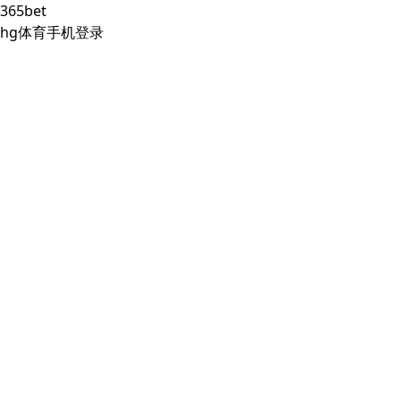
365bet
hg体育手机登录