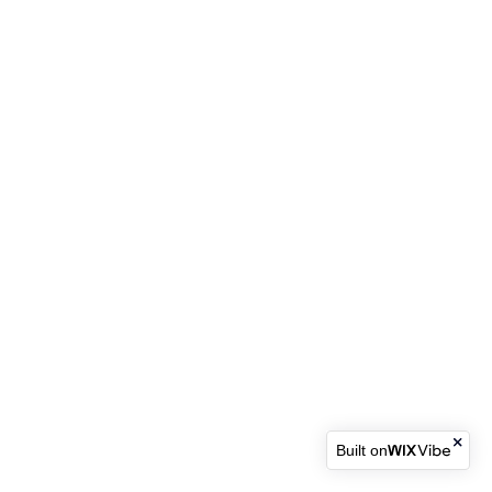
Built on