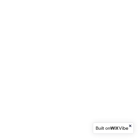
Built on