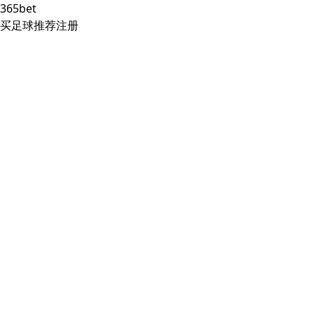
365bet
买足球推荐注册