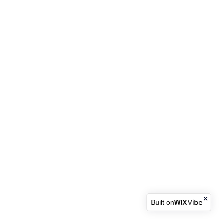
Built on