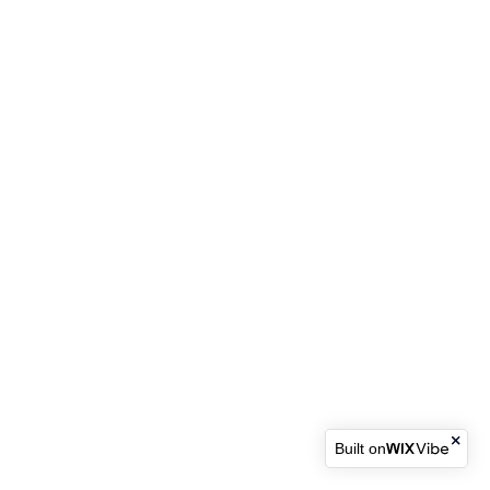
Built on