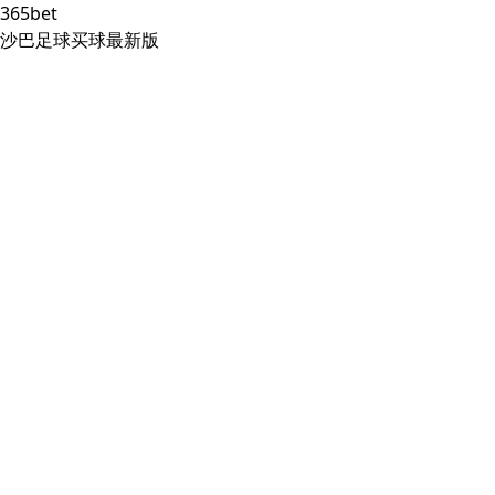
365bet
沙巴足球买球最新版