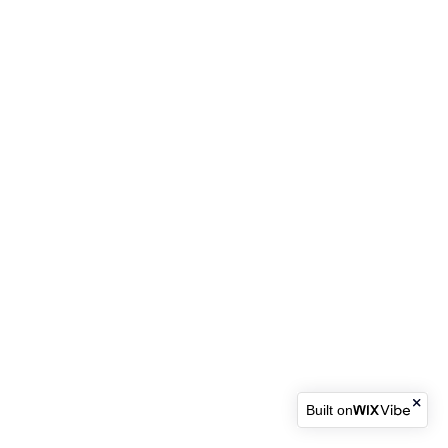
Built on