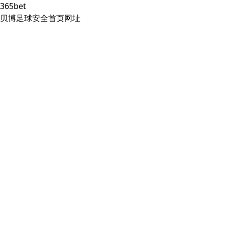
365bet
贝博足球安全首页网址