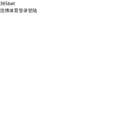
365bet
浩博体育登录登陆