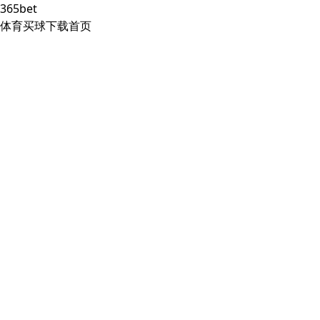
365bet
体育买球下载首页