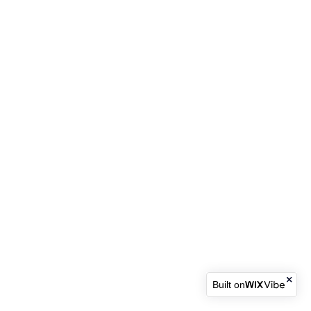
Built on