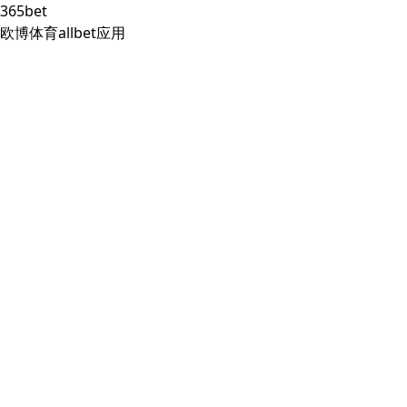
365bet
欧博体育allbet应用