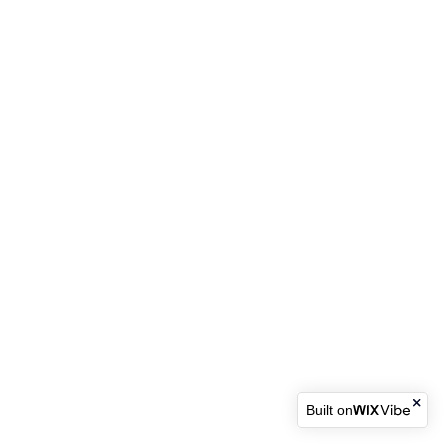
Built on