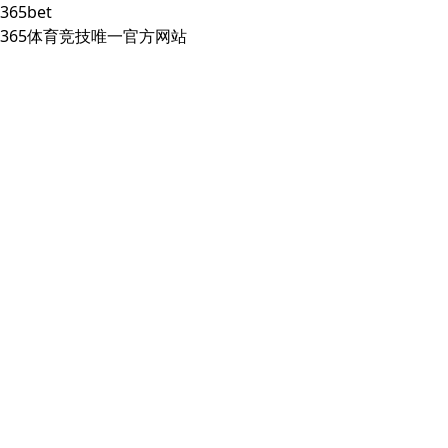
365bet
365体育竞技唯一官方网站